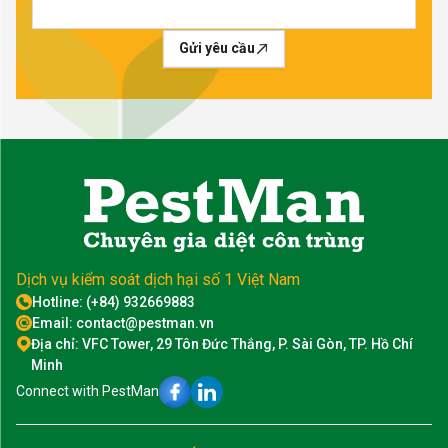
Gửi yêu cầu
Dịch vụ kiểm soát dịch hại số 1 Việt Nam
Hotline: (+84) 932669883
Email: contact@pestman.vn
Địa chỉ: VFC Tower, 29 Tôn Đức Thắng, P. Sài Gòn, TP. Hồ Chí
Minh
Connect with PestMan