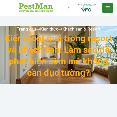
Trang chủ
Kiến thức
Khách sạn & Resort
Kiểm soát mối trong resort
và khách sạn: Làm sao để
phát hiện sớm mà không
cần đục tường?