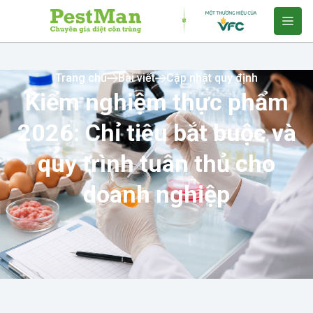
Trang chủ
Bài viết
Cập nhật quy định
Kiểm nghiệm thực phẩm
2026: Chỉ tiêu bắt buộc và
quy trình tuân thủ cho
doanh nghiệp