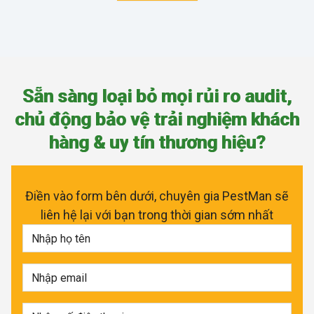
S
ẵ
n
s
à
n
g
l
o
ạ
i
b
ỏ
m
ọ
i
r
ủ
i
r
o
a
u
d
i
t
,
c
h
ủ
đ
ộ
n
g
b
ả
o
v
ệ
t
r
ả
i
n
g
h
i
ệ
m
k
h
á
c
h
h
à
n
g
&
u
y
t
í
n
t
h
ư
ơ
n
g
h
i
ệ
u
?
Điền vào form bên dưới, chuyên gia PestMan sẽ
liên hệ lại với bạn trong thời gian sớm nhất