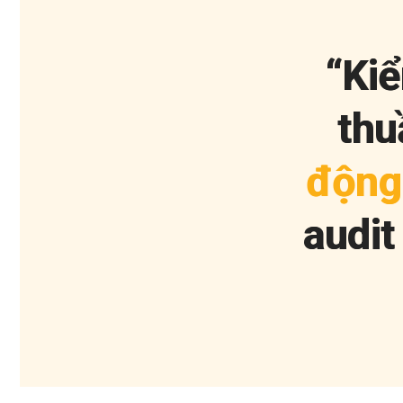
“
K
i
ể
t
h
u
đ
ộ
n
g
a
u
d
i
t