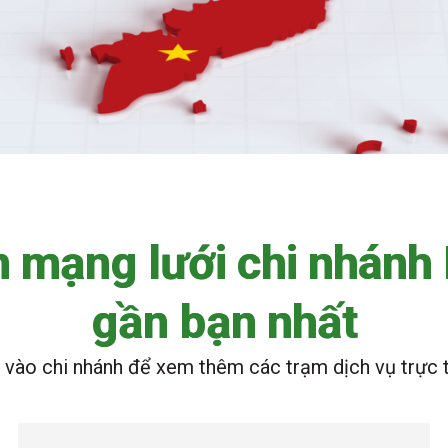
n
m
ạ
n
g
l
ư
ớ
i
c
h
i
n
h
á
n
h
g
ầ
n
b
ạ
n
n
h
ấ
t
k vào chi nhánh để xem thêm các trạm dịch vụ trực 