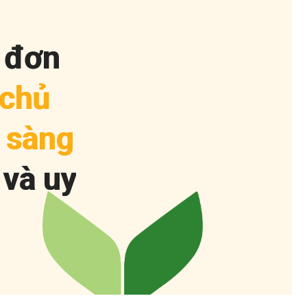
đ
ơ
n
c
h
ủ
s
à
n
g
v
à
u
y