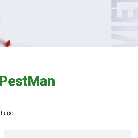
P
e
s
t
M
a
n
thuộc