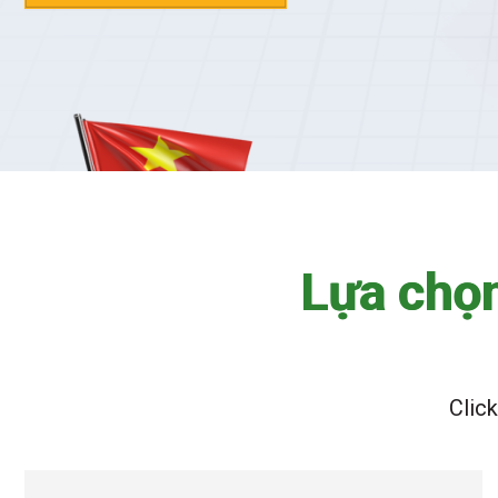
L
ự
a
c
h
ọ
Clic