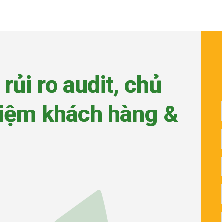
r
ủ
i
r
o
a
u
d
i
t
,
c
h
ủ
i
ệ
m
k
h
á
c
h
h
à
n
g
&