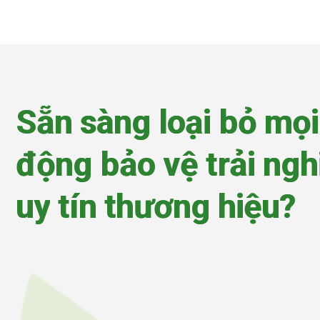
S
ẵ
n
s
à
n
g
l
o
ạ
i
b
ỏ
m
ọ
i
đ
ộ
n
g
b
ả
o
v
ệ
t
r
ả
i
n
g
h
u
y
t
í
n
t
h
ư
ơ
n
g
h
i
ệ
u
?