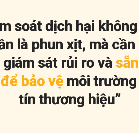
m
s
o
á
t
d
ị
c
h
h
ạ
i
k
h
ô
n
g
ầ
n
l
à
p
h
u
n
x
ị
t
,
m
à
c
ầ
n
g
i
á
m
s
á
t
r
ủ
i
r
o
v
à
s
ẵ
n
đ
ể
b
ả
o
v
ệ
m
ô
i
t
r
ư
ờ
n
g
t
í
n
t
h
ư
ơ
n
g
h
i
ệ
u
”