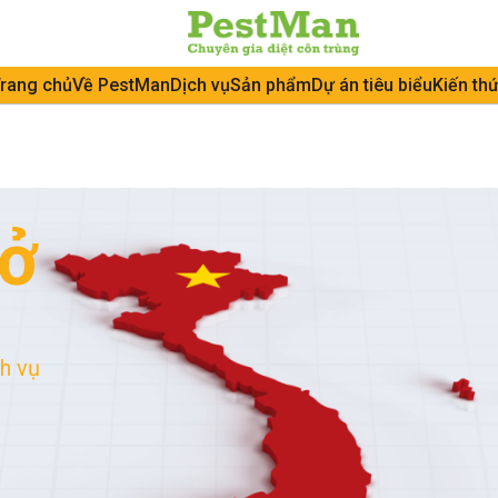
rang chủ
Về PestMan
Dịch vụ
Sản phẩm
Dự án tiêu biểu
Kiến th
ở
h vụ