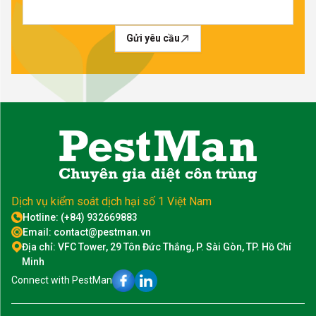
Gửi yêu cầu
Dịch vụ kiểm soát dịch hại số 1 Việt Nam
Hotline: (+84) 932669883
Email: contact@pestman.vn
Địa chỉ: VFC Tower, 29 Tôn Đức Thắng, P. Sài Gòn, TP. Hồ Chí
Minh
Connect with PestMan