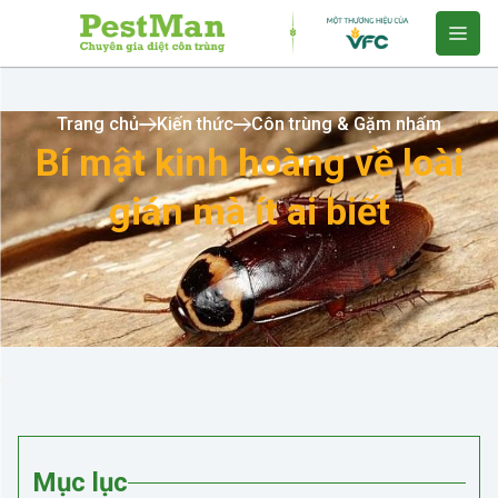
Trang chủ
Kiến thức
Côn trùng & Gặm nhấm
Bí mật kinh hoàng về loài
gián mà ít ai biết
Mục lục