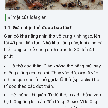
Bí mật của loài gián
1.1. Gián nhịn thở được bao lâu?
Gián có khả năng nhịn thở vô cùng kinh ngạc, lên
tới 40 phút liên tục. Nhờ khả năng này, loài gián có
thể sống sót dễ dàng dưới nước từ 30 đến 40
phút.
Lỗ thở dọc thân: Gián không thở bằng mũi hay
miệng giống con người. Thay vào đó, oxy đi vào
cơ thể qua các lỗ nhỏ gọi là lỗ thở (spiracles) bố
trí dọc theo các đốt thân.
Hệ thống khí quản: Từ lỗ thở, oxy đi thẳng vào
hệ thống ống khí dẫn đến từng tế bào. Vì không