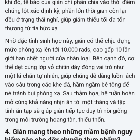
khi đó, tế bào của gián chỉ phân chia vào thời điểm
chúng lột xác định kỳ, phần lớn thời gian còn lại
đều ở trạng thái nghỉ, giúp giảm thiểu tối đa tổn
thương từ tia bức xạ.
Nhờ đặc tính sinh học này, gián có thể chịu đựng
mức phóng xạ lên tới 10.000 rads, cao gấp 10 lần
giới hạn chết người của nhân loại. Bên cạnh đó, cơ
thể dẹt cùng lớp vỏ chitin dày đóng vai trò như
một lá chắn tự nhiên, giúp chúng dễ dàng luồn lách
vào sâu trong các khe đá, hầm ngầm bê tông để
né tránh bụi phóng xạ. Sau thảm họa, hệ tuần hoàn
mở cùng khả năng nhịn ăn tới một tháng và tập
tính ăn tạp sẽ giúp gián tiếp tục duy trì nòi giống
trong môi trường hoang tàn, thiếu thốn.
4. Gián mang theo những mầm bệnh nguy
hiểm nào cho dây chuyền thực phẩm?