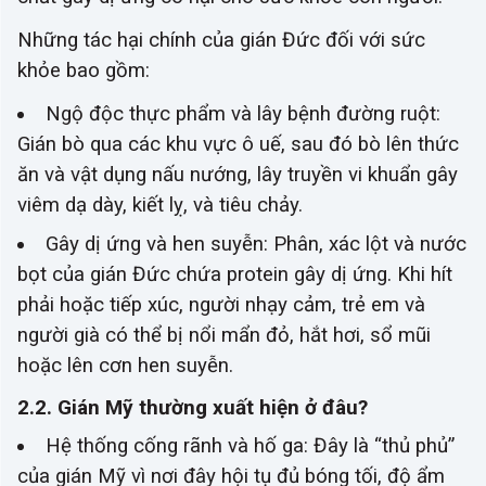
Những tác hại chính của gián Đức đối với sức
khỏe bao gồm:
Ngộ độc thực phẩm và lây bệnh đường ruột:
Gián bò qua các khu vực ô uế, sau đó bò lên thức
ăn và vật dụng nấu nướng, lây truyền vi khuẩn gây
viêm dạ dày, kiết lỵ, và tiêu chảy.
Gây dị ứng và hen suyễn: Phân, xác lột và nước
bọt của gián Đức chứa protein gây dị ứng. Khi hít
phải hoặc tiếp xúc, người nhạy cảm, trẻ em và
người già có thể bị nổi mẩn đỏ, hắt hơi, sổ mũi
hoặc lên cơn hen suyễn.
2.2. Gián Mỹ thường xuất hiện ở đâu?
Hệ thống cống rãnh và hố ga: Đây là “thủ phủ”
của gián Mỹ vì nơi đây hội tụ đủ bóng tối, độ ẩm