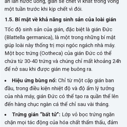
ăn lẫn nước uống, gián sẽ chết vì khát trong vòng
một tuần trước khi kịp chết vì đói.
1.5. Bí mật về khả năng sinh sản của loài gián
Tốc độ sinh sản của gián, đặc biệt là gián Đức
(
Blattella germanica
), là một trong những bí mật
giúp loài này thống trị mọi ngóc ngách nhà máy.
Một bọc trứng (Ootheca) của gián Đức có thể
chứa từ 30-40 trứng và chúng chỉ mất khoảng 24h
để nở sau khi được gián mẹ buông ra.
Hiệu ứng bùng nổ:
Chỉ từ một cặp gián ban
đầu, trong điều kiện nhiệt độ và độ ẩm lý tưởng
của nhà máy, gián Đức có thể tạo ra quần thể lên
đến hàng chục ngàn cá thể chỉ sau vài tháng.
Trứng gián “bất tử”:
Lớp vỏ bọc trứng ngăn
chặn mọi tác động của hóa chất thẩm thấu, đảm