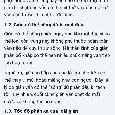
phụ thuộc vào miệng hay bộ não để thở, một con
gián bị chặt đầu vẫn có thể hít thở và sống sót tới
vài tuần trước khi chết vì đói khát.
1.2. Gián có thể sống dù bị mất đầu
Gián có thể sống nhiều ngày sau khi mất đầu vì cơ
thể loài côn trùng này không phụ thuộc hoàn toàn
vào não để duy trì sự sống. Hệ thần kinh của gián
phân bố khắp cơ thể nên nhiều chức năng vẫn tiếp
tục hoạt động.
Ngoài ra, gián hô hấp qua các lỗ thở nhỏ trên cơ
thể thay vì mũi hoặc miệng như con người. Đây là
lý do gián vẫn có thể “sống” dù phần đầu bị tách
rời. Tuy nhiên, cuối cùng gián vẫn chết do mất
nước và không thể ăn uống.
1.3. Tốc độ phản xạ của loài gián