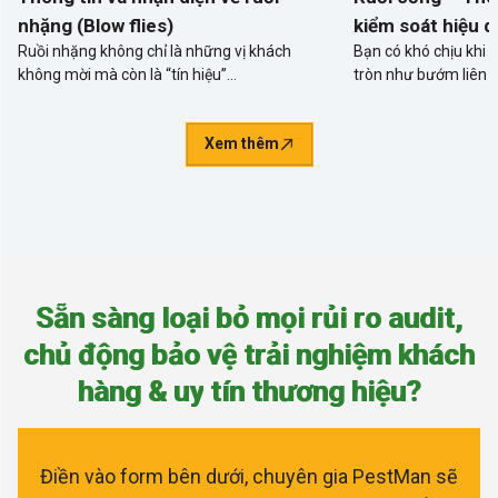
nhặng (Blow flies)
kiểm soát hiệu 
Ruồi nhặng không chỉ là những vị khách
Bạn có khó chịu khi 
không mời mà còn là “tín hiệu”…
tròn như bướm liên 
Xem thêm
S
ẵ
n
s
à
n
g
l
o
ạ
i
b
ỏ
m
ọ
i
r
ủ
i
r
o
a
u
d
i
t
,
c
h
ủ
đ
ộ
n
g
b
ả
o
v
ệ
t
r
ả
i
n
g
h
i
ệ
m
k
h
á
c
h
h
à
n
g
&
u
y
t
í
n
t
h
ư
ơ
n
g
h
i
ệ
u
?
Điền vào form bên dưới, chuyên gia PestMan sẽ