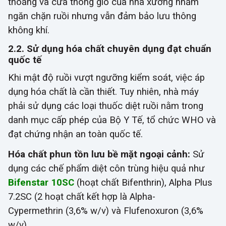
thoáng và cửa thông gió của nhà xưởng nhằm
ngăn chặn ruồi nhưng vẫn đảm bảo lưu thông
không khí.
2.2. Sử dụng hóa chất chuyên dụng đạt chuẩn
quốc tế
Khi mật độ ruồi vượt ngưỡng kiểm soát, việc áp
dụng hóa chất là cần thiết. Tuy nhiên, nhà máy
phải sử dụng các loại thuốc diệt ruồi nằm trong
danh mục cấp phép của Bộ Y Tế, tổ chức WHO và
đạt chứng nhận an toàn quốc tế.
Hóa chất phun tồn lưu bề mặt ngoại cảnh:
Sử
dụng các chế phẩm
diệt côn trùng hiệu quả như
Bifenstar 10SC
(hoạt chất Bifenthrin), Alpha Plus
7.2SC (2 hoạt chất kết hợp là
Alpha-
Cypermethrin (3,6% w/v) và Flufenoxuron (3,6%
w/v)
.