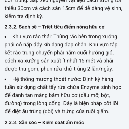
côn trùng. Sắp xếp nguyên vật liệu cách tường tối
thiểu 30cm và cách sàn 15cm để dễ dàng vệ sinh,
kiểm tra định kỳ.
2.3.2. Sạch sẽ – Triệt tiêu điểm nóng hữu cơ
Khu vực rác thải:
Thùng rác bên trong xưởng
phải có nắp đậy kín dạng đạp chân. Khu vực tập
kết rác trung chuyển phải nằm cuối hướng gió,
cách xa xưởng sản xuất ít nhất 15 mét và phải
được thu gom, phun rửa khử trùng 2 lần/ngày.
Hệ thống mương thoát nước:
Định kỳ hàng
tuần sử dụng chất tẩy rửa chứa Enzyme sinh học
để đánh tan màng bám hữu cơ (dầu mỡ, bột,
đường) trong lòng cống. Đây là biện pháp cốt lõi
để diệt ấu trùng (dòi) và trứng của ruồi giấm.
2.3.3. Săn sóc – Kiểm soát ẩm mốc