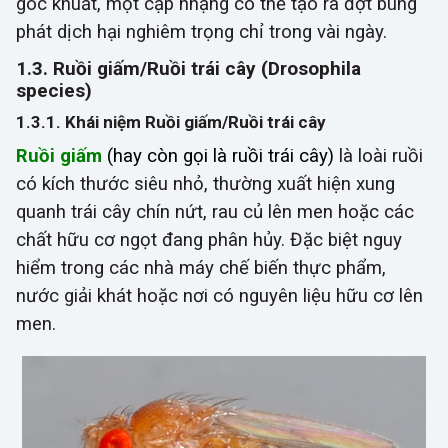
góc khuất, một cặp nhặng có thể tạo ra đợt bùng
phát dịch hại nghiêm trọng chỉ trong vài ngày.
1.3. Ruồi giấm/Ruồi trái cây (Drosophila
species)
1.3.1. Khái niệm Ruồi giấm/Ruồi trái cây
Ruồi giấm
(hay còn gọi là ruồi trái cây)
là loài ruồi
có kích thước siêu nhỏ, thường xuất hiện xung
quanh trái cây chín nứt, rau củ lên men hoặc các
chất hữu cơ ngọt đang phân hủy. Đặc biệt nguy
hiểm trong các nhà máy chế biến thực phẩm,
nước giải khát hoặc nơi có nguyên liệu hữu cơ lên
men.