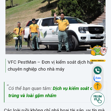
VFC PestMan – Đơn vị kiểm soát dịch hại
chuyên nghiệp cho nhà máy
Có thể bạn quan tâm:
Dịch vụ kiểm soát côn
trùng và loài gặm nhấm
Các loài ruồi không chỉ phá hoại tài sản
, uy tín
mà