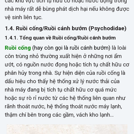
các khu vực tích tụ hữu cơ hoặc nước đọng trong
nhà máy rất dễ bùng phát dịch hại nếu không được
vệ sinh liên tục.
1.4. Ruồi cống/Ruồi cánh bướm (Psychodidae)
1.4.1. Tổng quan về Ruồi cống/Ruồi cánh bướm
Ruồi cống
(hay còn gọi là ruồi cánh bướm)
là loài
côn trùng nhỏ thường xuất hiện ở những nơi ẩm
ướt, có nguồn nước đọng hoặc tích tụ chất hữu cơ
phân hủy trong nhà. Sự hiện diện của ruồi cống là
dấu hiệu cho thấy hệ thống xử lý nước thải của
nhà máy đang bị tích tụ chất hữu cơ quá mức
hoặc sự rò rỉ nước từ các hệ thống liên quan như
rãnh thoát nước, hệ thống thoát nước máy lạnh,
thậm chí bên trong các gầm, vách kho lạnh…