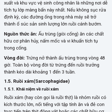
xuất và khu vực vệ sinh công nhân là những nơi dễ
tích tụ lớp màng bẩn này nhất. Nếu không sục rửa
định kỳ, các đường ống trong nhà máy sẽ trở
thành ổ súc sản sinh lượng lớn ruồi cánh bướm.
Nguồn thức ăn:
Ấu trùng (giòi cống) ăn các chất
hữu cơ phân hủy, nấm mốc và vi khuẩn tích tụ
trong cống.
Vòng đời:
Trứng nở thành ấu trùng trong vòng 48
giờ. Toàn bộ vòng đời từ trứng đến ruồi trưởng
thành kéo dài khoảng 1 đến 3 tuần.
1.5. Ruồi xám(Sarcophagidae)
1.5.1. Khái niệm về ruồi xám
Ruồi xám (hay còn gọi là ruồi thịt) là nhóm ruồi có
kích thước lớn, nổi tiếng với tập tính ăn và đẻ con
trực tiếp trên thịt động vật hoặc các chất hữu cơ