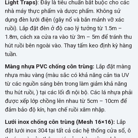
Light Traps)
:
Đây là tiêu chuẩn bắt buộc cho các
nhà máy thực phẩm và dược phẩm. Không sử
dụng đèn lưới điện (gây nổ và bắn mảnh vỡ xác
ruồi). Lắp đặt đèn ở độ cao lý tưởng từ 1.5m –
1.8m, cách xa cửa ra vào từ 3m – 5m để tránh thu
hút ruồi bên ngoài vào. Thay tấm keo định kỳ
hàng
tuần.
Màng nhựa PVC chống côn trùng:
Lắp đặt màng
nhựa màu vàng (màu sắc có khả năng cản tia UV
từ các nguồn sáng bên trong làm giảm khả năng
thu hút ruồi
, ) tại các lối đi nội bộ. Các lá nhựa phải
được xếp lớp chồng lên nhau từ 5cm – 10cm để
đảm bảo độ kín
, hạn chế ruồi xâm nhập.
Lưới inox chống côn trùng (Mesh 16×16):
Lắp
đặt lưới inox 304 tại tất cả các hệ thống cửa sổ, ô