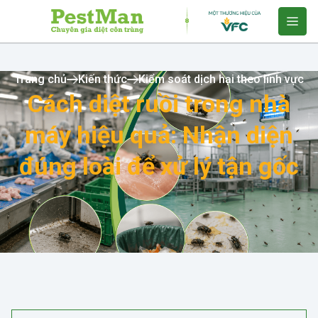
Trang chủ
Kiến thức
Kiểm soát dịch hại theo lĩnh vực
Cách diệt ruồi trong nhà
máy hiệu quả: Nhận diện
đúng loài để xử lý tận gốc