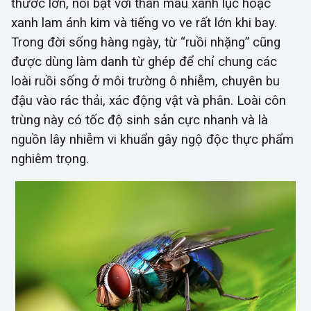
thước lớn, nổi bật với thân màu xanh lục hoặc
xanh lam ánh kim và tiếng vo ve rất lớn khi bay.
Trong đời sống hàng ngày, từ “ruồi nhặng” cũng
được dùng làm danh từ ghép để chỉ chung các
loài ruồi sống ở môi trường ô nhiễm, chuyên bu
đậu vào rác thải, xác động vật và phân. Loài côn
trùng này có tốc độ sinh sản cực nhanh và là
nguồn lây nhiễm vi khuẩn gây ngộ độc thực phẩm
nghiêm trọng.