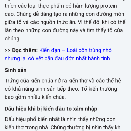
thích các loại thực phẩm có hàm lượng protein
cao. Chúng dễ dàng tạo ra những con đường mòn
giữa tổ và các nguồn thức ăn. Vì thế đôi khi có thể
lần theo những con đường này và tìm thấy tổ của
chúng.
>> Đọc thêm:
Kiến đạn – Loài côn trùng nhỏ
nhưng lại có vết cắn đau đớn nhất hành tinh
Sinh sản
Trứng của kiến chúa nở ra kiến thợ và các thế hệ
có khả năng sinh sản tiếp theo. Tổ kiến thường
bao gồm nhiều kiến chúa.
Dấu hiệu khi bị kiến đầu to xâm nhập
Dấu hiệu phổ biến nhất là nhìn thấy những con
kiến thợ trong nhà. Chúng thường bị nhìn thấy khi