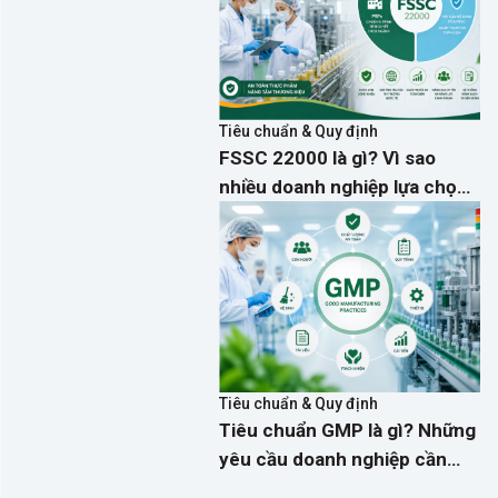
Tiêu chuẩn & Quy định
FSSC 22000 là gì? Vì sao
nhiều doanh nghiệp lựa chọn
thay cho ISO 22000?
Tiêu chuẩn & Quy định
Tiêu chuẩn GMP là gì? Những
yêu cầu doanh nghiệp cần
biết về kiểm soát dịch hại