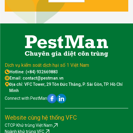
Dịch vụ kiểm soát dịch hại số 1 Việt Nam
Hotline: (+84) 932669883
Email: contact@pestman.vn
Địa chỉ: VFC Tower, 29 Tôn Đức Thắng, P. Sài Gòn, TP. Hồ Chí
Minh
Connect with PestMan
Website cùng hệ thống VFC
CTCP Khử trùng Việt Nam
Ngành khử trùng VFC