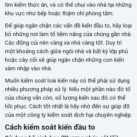
tìm kiếm thức ăn, và có thể chui vào nhà tại những
khu vực như bếp hoặc thậm chí phòng tắm.
Để giúp ngăn chặn các vấn đề kiến đầu to, hãy loại
bỏ những nơi làm tổ tiềm năng của chúng gần nhà.
Các đống củi nên càng xa nhà càng tốt. Duy trì
một khoảng cách giữa ngôi nhà và bất kỳ lớp phủ
hoặc cây cối sẽ giúp ngăn chặn những con kiến
xâm nhập vào nhà.
Muốn kiểm soát loài kiến này có thể phải sử dụng
nhiều phương pháp xử lý. Nếu một phần nào đó tổ
của chúng vẫn còn, số lượng kiến sau đó có thể
hồi phục. Cách tốt nhất là hãy nhờ đến sự giúp đỡ
của một công ty kiểm soát dịch hại chuyên nghiệp.
Cách kiểm soát kiến đầu to