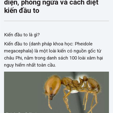
diện, phòng ngừa và cách diệt
kiến đầu to
Kiến đầu to là gì?
Kiến đầu to (danh pháp khoa học: Pheidole
megacephala) là một loài kiến có nguồn gốc từ
châu Phi, nằm trong danh sách 100 loài xâm hại
nguy hiểm nhất toàn cầu.