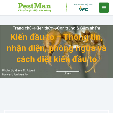
Trang chủ
Kiến thức
Côn trùng & Gặm nhấm
Kiến đầu to – Thông tin,
nhận diện, phòng ngừa và
cách diệt kiến đầu to