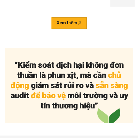
Xem thêm
“
K
i
ể
m
s
o
á
t
d
ị
c
h
h
ạ
i
k
h
ô
n
g
đ
ơ
n
t
h
u
ầ
n
l
à
p
h
u
n
x
ị
t
,
m
à
c
ầ
n
c
h
ủ
đ
ộ
n
g
g
i
á
m
s
á
t
r
ủ
i
r
o
v
à
s
ẵ
n
s
à
n
g
a
u
d
i
t
đ
ể
b
ả
o
v
ệ
m
ô
i
t
r
ư
ờ
n
g
v
à
u
y
t
í
n
t
h
ư
ơ
n
g
h
i
ệ
u
”