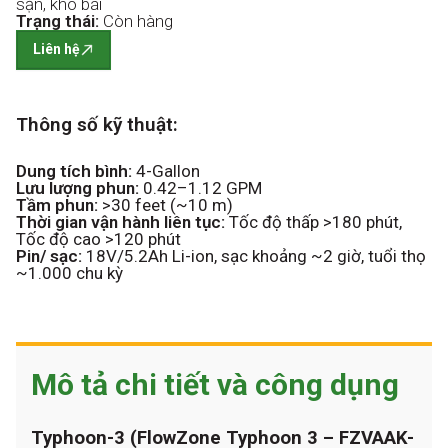
sạn, kho bãi
Trạng thái:
Còn hàng
Liên hệ
Thông số kỹ thuật:
Dung tích bình:
4-Gallon
Lưu lượng phun:
0.42–1.12 GPM
Tầm phun:
>30 feet (~10 m)
Thời gian vận hành liên tục:
Tốc độ thấp >180 phút,
Tốc độ cao >120 phút
Pin/ sạc:
18V/5.2Ah Li-ion, sạc khoảng ~2 giờ, tuổi thọ
~1.000 chu kỳ
Mô tả chi tiết và công dụng
Typhoon-3 (FlowZone Typhoon 3 – FZVAAK-