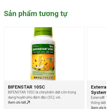
Sản phẩm tương tự
BIFENSTAR 10SC
Exterra 
System
BIFENSTAR 10SC là chế phẩm diệt côn trùng
dạng huyền phù đậm đặc (SC), với…
Exterra® Te
Xem chi tiết
thống diệt 
Xem chi tiết