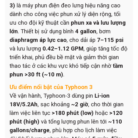
3)
là máy phun điện đeo lưng hiệu năng cao
dành cho công việc phun xử lý diện rộng, tối
ưu cho đội kỹ thuật cần
phun xa và lưu lượng
lớn
. Thiết bị sử dụng bình
4 gallon
, bơm
diaphragm áp lực cao
, cho dải áp
7–115 psi
và lưu lượng
0.42–1.12 GPM
, giúp tăng tốc độ
triển khai, phủ đều bề mặt và giảm thời gian
thao tác ở các khu vực khó tiếp cận nhờ
tầm
phun >30 ft (~10 m)
.
Ưu điểm nổi bật của
Typhoon 3
Về vận hành, Typhoon-3 dùng pin
Li-ion
18V/5.2Ah
, sạc khoảng
~2 giờ
, cho thời gian
làm việc liên tục
>180 phút (low)
hoặc
>120
phút (high)
và tổng lượng phun lên tới
~110
gallons/charge
, phù hợp cho lịch làm việc