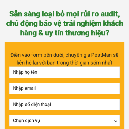
S
ẵ
n
s
à
n
g
l
o
ạ
i
b
ỏ
m
ọ
i
r
ủ
i
r
o
a
u
d
i
t
,
c
h
ủ
đ
ộ
n
g
b
ả
o
v
ệ
t
r
ả
i
n
g
h
i
ệ
m
k
h
á
c
h
h
à
n
g
&
u
y
t
í
n
t
h
ư
ơ
n
g
h
i
ệ
u
?
Điền vào form bên dưới, chuyên gia PestMan sẽ
liên hệ lại với bạn trong thời gian sớm nhất
Chọn dịch vụ