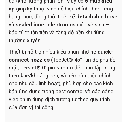
dài/khối lượng phun lớn. Máy có
5 mức điều
áp
giúp kỹ thuật viên dễ hiệu chỉnh theo từng
hạng mục, đồng thời thiết kế
detachable hose
và
sealed inner electronics
giúp vệ sinh –
bảo trì thuận tiện và tăng độ bền khi dùng
thường xuyên.
Thiết bị hỗ trợ nhiều kiểu phun nhờ hệ
quick-
connect nozzles
(TeeJet® 45° fan để phủ bề
mặt, TeeJet® 0° pin stream để phun tập trung
theo khe/khoảng hẹp, và béc côn điều chỉnh
cho nhu cầu linh hoạt), phù hợp cho các kịch
bản ứng dụng trong pest control và các công
việc phun dung dịch tương tự theo quy trình
của đơn vị thi công.